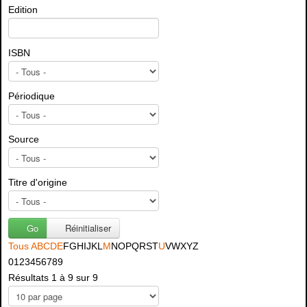
Edition
ISBN
Périodique
Source
Titre d'origine
Go
Réinitialiser
Tous
A
B
C
D
E
F
G
H
I
J
K
L
M
N
O
P
Q
R
S
T
U
V
W
X
Y
Z
0
1
2
3
4
5
6
7
8
9
Résultats 1 à 9 sur 9