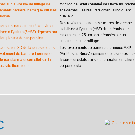
nes sur la vitesse de frittage de
fonction de l'effet combiné des facteurs intern
tements barrière thermique diffusés
et externes. Les résultats obtenus indiquent
plasma
que la v ...
Des revêtements nano-structurés de zircone
tements nanostructurés de zircone
stabilisée à l'yttrium (YSZ) d'une épaisseur
lisée à l'yttrium (5YSZ) déposés par
maximum de 75 µm sont déposés sur un
usion plasma de suspension
substrat de superalliage ...
térisation 3D de la porosité dans
Les revêtements de barrière thermique ASP
evêtement de barrière thermique
(Air Plasma Spray) contiennent des pores, de
té par plasma et son effet sur la
fissures et éclats qui sont généralement align
uctivité thermique
perpendicula ...