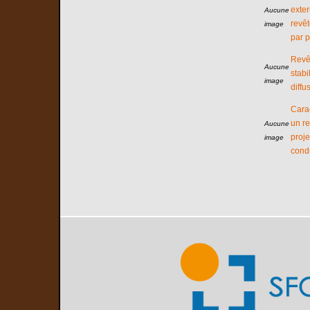
exter
Aucune
revê
image
par 
Revê
Aucune
stabi
image
diff
Carac
un r
Aucune
proje
image
cond